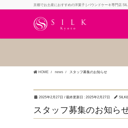
コ
ナ
京都でお土産におすすめの洋菓子 | パウンドケーキ専門店 SILK
ン
ビ
テ
ゲ
ン
ー
ツ
シ
に
ョ
移
ン
動
に
移
動
HOME
news
スタッフ募集のお知らせ
2025年2月27日
/ 最終更新日 :
2025年2月27日
SILK
スタッフ募集のお知ら