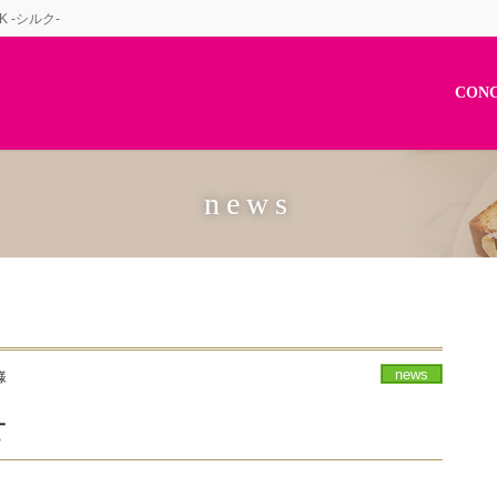
 -シルク-
CON
news
news
様
せ